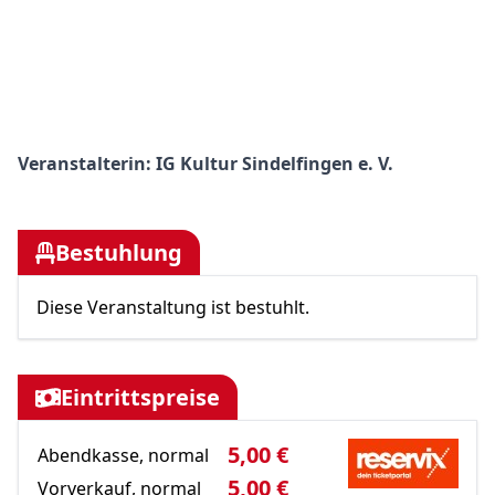
Text
Veranstalterin: IG Kultur Sindelfingen e. V.
Bestuhlung
Diese Veranstaltung ist bestuhlt.
Eintrittspreise
5,00 €
Bild
Abendkasse, normal
5,00 €
Vorverkauf, normal