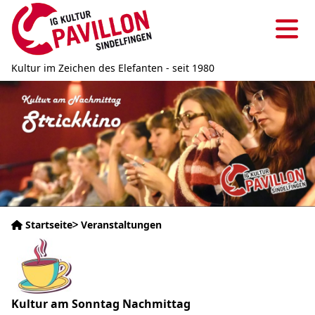
Direkt
zum
Ha
Inhalt
Kultur im Zeichen des Elefanten - seit 1980
Bild
Startseite
Veranstaltungen
Pfadnavigation
Bild
Veranstaltungsreihe
Kultur am Sonntag Nachmittag