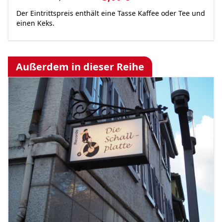
Besondere
Der Eintrittspreis enthält eine Tasse Kaffee oder Tee und
Anmerkungen
einen Keks.
zu
diesen
Preisen
Außerdem in dieser Reihe
Bild