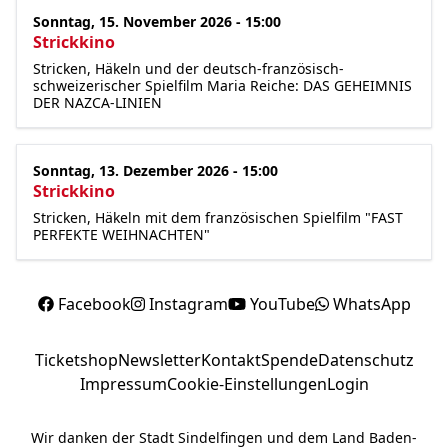
Termin
Sonntag, 15. November 2026 - 15:00
Strickkino
Stricken, Häkeln und der deutsch-französisch-
schweizerischer Spielfilm Maria Reiche: DAS GEHEIMNIS
DER NAZCA-LINIEN
Termin
Sonntag, 13. Dezember 2026 - 15:00
Strickkino
Stricken, Häkeln mit dem französischen Spielfilm "FAST
PERFEKTE WEIHNACHTEN"
Facebook
Instagram
YouTube
WhatsApp
Ticketshop
Newsletter
Kontakt
Spende
Datenschutz
Impressum
Cookie-Einstellungen
Login
Wir danken der Stadt Sindelfingen und dem Land Baden-