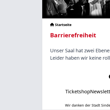
Startseite
Pfadnavigation
Barrierefreiheit
Inhalt
Text
Unser Saal hat zwei Ebenen
Leider haben wir keine rol
Ticketshop
Newslett
Wir danken der Stadt Sin