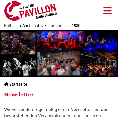
Direkt
zum
Ha
Inhalt
Kultur im Zeichen des Elefanten - seit 1980
Bild
Startseite
Pfadnavigation
Newsletter
Inhalt
Text
Wir versenden regelmäßig einen Newsletter mit den
bevorstehenden Veranstaltungen, über unseren