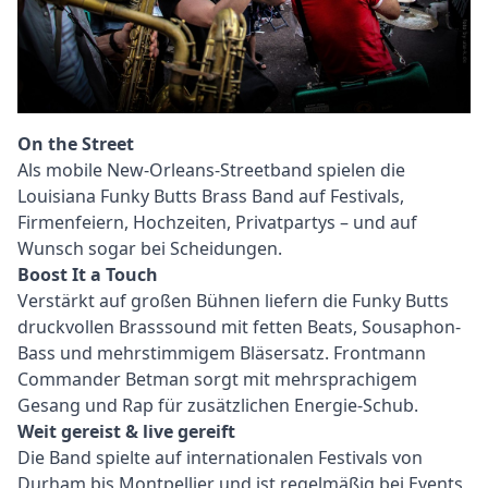
Text
On the Street
Als mobile New-Orleans-Streetband spielen die
Louisiana Funky Butts Brass Band auf Festivals,
Firmenfeiern, Hochzeiten, Privatpartys – und auf
Wunsch sogar bei Scheidungen.
Boost It a Touch
Verstärkt auf großen Bühnen liefern die Funky Butts
druckvollen Brasssound mit fetten Beats, Sousaphon-
Bass und mehrstimmigem Bläsersatz. Frontmann
Commander Betman sorgt mit mehrsprachigem
Gesang und Rap für zusätzlichen Energie-Schub.
Weit gereist & live gereift
Die Band spielte auf internationalen Festivals von
Durham bis Montpellier und ist regelmäßig bei Events