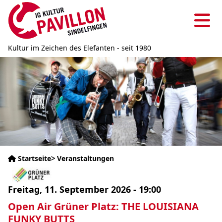
Direkt
zum
Ha
Inhalt
Kultur im Zeichen des Elefanten - seit 1980
Bild
Startseite
Veranstaltungen
Pfadnavigation
Bild
Termin
Freitag, 11. September 2026 - 19:00
Open Air Grüner Platz: THE LOUISIANA
FUNKY BUTTS