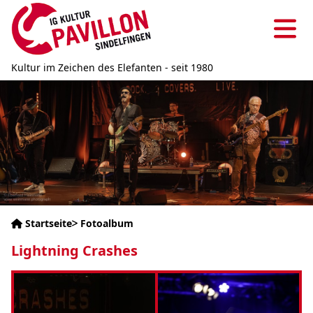
Direkt
zum
Ha
Inhalt
Kultur im Zeichen des Elefanten - seit 1980
Bild
Startseite
Fotoalbum
Pfadnavigation
Lightning Crashes