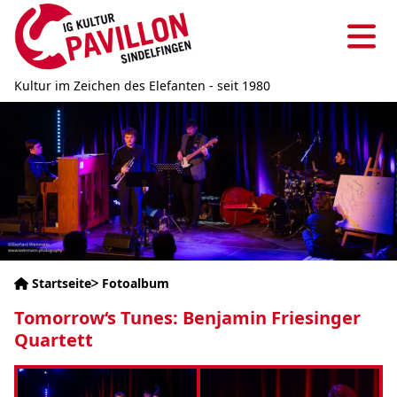
Direkt
zum
Ha
Inhalt
Kultur im Zeichen des Elefanten - seit 1980
Bild
Startseite
Fotoalbum
Pfadnavigation
Tomorrow‘s Tunes: Benjamin Friesinger
Quartett